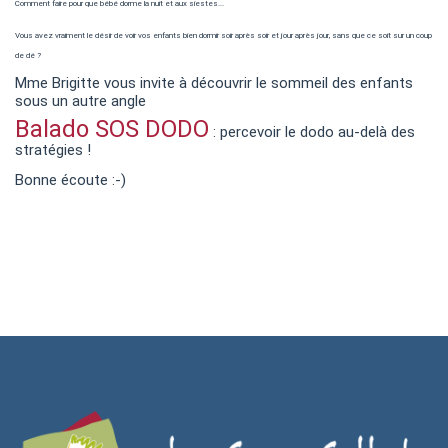
Comment faire pour que bébé dorme la nuit et aux siestes...
Vous avez vraiment le désir de voir vos enfants bien dormir soir après soir et jour après jour, sans que ce soit sur un coup
de dé ?
Mme Brigitte vous invite à découvrir le sommeil des enfants
sous un autre angle
Balado SOS DODO
: percevoir le dodo au-delà des
stratégies !
Bonne écoute :-)