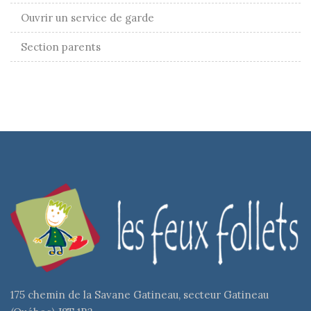
Ouvrir un service de garde
Section parents
175 chemin de la Savane Gatineau, secteur Gatineau